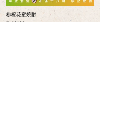
柳橙花蜜燒酎
價格
$790.00
浩十農作企業社
able6643@gmail.com
LINE ID : @xhi7826c
FAQ常見問題
| 關於我們 |
銷售據點
​【禁止酒駕 未滿十八歲禁止飲酒
飲酒過量有害健康】
Please do not drink if you're a minor. Please do not drink
and drive. Over-drinking is bad for your health.