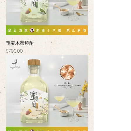
鴨腳木蜜燒酎
價格
$790.00