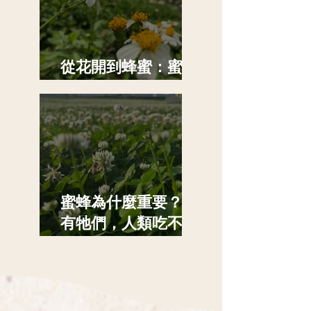
從花開到蜂蜜：蜜蜂
的一天有多忙？
蜜蜂為什麼重要？沒
有牠們，人類吃不到
這些食物！