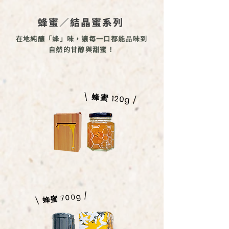
蜂蜜／結晶蜜系列
在地純釀「蜂」味，讓每一口都能品味到
自然的甘醇與甜蜜！
\ 蜂蜜 120g /
\ 蜂蜜 700g /