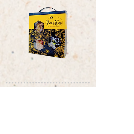
特色，
純釀
蜂蜜酒。
新上市