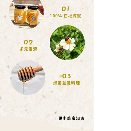
01
​100% 在地純蜜
02
多元蜜源
03
​蜂蜜創意料理
更多蜂蜜知識